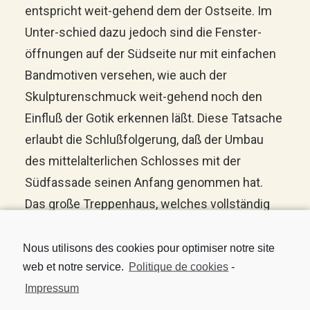
entspricht weit-gehend dem der Ostseite. Im
Unter-schied dazu jedoch sind die Fenster-
öffnungen auf der Südseite nur mit einfachen
Bandmotiven versehen, wie auch der
Skulpturenschmuck weit-gehend noch den
Einfluß der Gotik erkennen läßt. Diese Tatsache
erlaubt die Schlußfolgerung, daß der Umbau
des mittelalterlichen Schlosses mit der
Südfassade seinen Anfang genommen hat.
Das große Treppenhaus, welches vollständig
im Südflügel des Schlosses eingebunden ist,
wird von einem turmartigen Pavillonaufbau
Nous utilisons des cookies pour optimiser notre site
web et notre service.
Politique de cookies
-
bekrönt, der zusammen mit der hier mit
Impressum
Pilastern versehenen Fensterachse einen